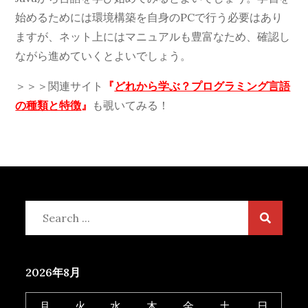
始めるためには環境構築を自身のPCで行う必要はあり
ますが、ネット上にはマニュアルも豊富なため、確認し
ながら進めていくとよいでしょう。
＞＞＞関連サイト
『
どれから学ぶ？プログラミング言語
の種類と特徴
』
も覗いてみる！
Search
for:
2026年8月
月
火
水
木
金
土
日